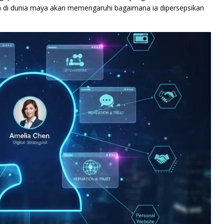
a di dunia maya akan memengaruhi bagaimana ia dipersepsikan