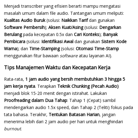
Menjadi transcriber yang efisien berarti mampu mengatasi
masalah umum dalam file audio. Tantangan umum meliputi:
Kualitas Audio Buruk
(solusi:
Naikkan Tarif
dan gunakan
Software Pembersih
);
Aksen Kuat/Asing
(solusi:
Dengarkan
Berulang
pada kecepatan 0.5x dan
Cari Konteks
);
Banyak
Pembicara
(solusi:
Identifikasi Awal
dan gunakan
Sistem Kode
Warna
); dan
Time-Stamping
(solusi:
Otomasi Time-Stamp
menggunakan fitur bawaan
software
atau layanan AI).
Tips Manajemen Waktu dan Kecepatan Kerja
Rata-rata,
1 jam audio yang bersih membutuhkan 3 hingga 5
jam kerja nyata
. Terapkan
Teknik Chunking (Pecah Audio)
menjadi blok 15-20 menit dengan istirahat. Lakukan
Proofreading dalam Dua Tahap
: Tahap 1 (Cepat) sambil
mendengarkan audio 1.5x speed, dan Tahap 2 (Teliti) fokus pada
tata bahasa. Terakhir,
Tentukan Batasan Harian
, jangan
menerima lebih dari 2 jam audio per hari untuk menghindari
burnout
.