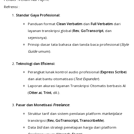
Refrensi :
Standar Gaya Profesional:
Panduan format
Clean Verbatim
dan
Full Verbatim
dari
layanan transkripsi global (
Rev
,
GoTranscript
, dan
sejenisnya).
Prinsip dasar tata bahasa dan tanda baca profesional (
Style
Guide
umum).
Teknologi dan Efisiensi:
Perangkat lunak kontrol audio profesional (
Express Scribe
)
dan alat bantu otomatisasi (
Text Expander
).
Laporan akurasi layanan Transkripsi Otomatis berbasis AI
(
Otter.ai
,
Trint
, dll.).
Pasar dan Monetisasi
Freelance
:
Struktur tarif dan sistem penilaian platform
marketplace
transkripsi (
Rev, GoTranscript, TranscribeMe
).
Data
bid
dan strategi penetapan harga dari platform