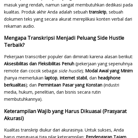
masuk yang rendah, namun sangat membutuhkan dedikasi pada
kualitas. Produk akhir Anda adalah sebuah
transkrip
, sebuah
dokumen teks yang secara akurat mereplikasi konten verbal dari
rekaman audio.
Mengapa Transkripsi Menjadi Peluang Side Hustle
Terbaik?
Pekerjaan transcriber populer dan diminati karena alasan berikut:
Aksesibilitas dan Fleksibilitas Penuh
(pekerjaan yang sepenuhnya
remote dan cocok sebagai
side hustle
);
Modal Awal yang Minim
(hanya memerlukan
laptop
,
internet stabil
, dan
headphone
berkualitas
); dan
Permintaan Pasar yang Konstan
(industri
media, hukum, penelitian, dan bisnis secara rutin
membutuhkannya).
Keterampilan Wajib yang Harus Dikuasai (Prasyarat
Akurasi)
Kualitas transkrip diukur dari akurasinya. Untuk sukses, Anda
harus menguasai tiga pilar keterampilan:
Pendengaran Tajam