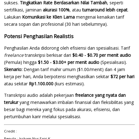
sukses.
Tingkatkan Rate Berdasarkan Nilai Tambah
, seperti
sertifikasi, jaminan
akurasi 100%
, atau
turnaround lebih cepat
.
Lakukan
Komunikasi ke Klien Lama
mengenai kenaikan tarif
secara sopan dan profesional (30 hari sebelumnya).
Potensi Penghasilan Realistis
Penghasilan Anda didorong oleh efisiensi dan spesialisasi. Tarif
freelance
transkripsi berkisar dari
$0.40 - $0.70 per menit audio
(Pemula) hingga
$1.50 - $3.00+ per menit audio
(Spesialisasi).
Skenario:
Dengan tarif mahir umum ($1.00/menit) dan 4 jam
kerja per hari, Anda berpotensi menghasilkan sekitar
$72 per hari
atau sekitar
Rp1.100.000
(kurs estimasi).
Transkripsi audio adalah pekerjaan
freelance yang nyata dan
terukur
yang menawarkan imbalan finansial dan fleksibilitas yang
besar bagi mereka yang fokus pada akurasi, efisiensi, dan
pertumbuhan karir melalui spesialisasi.
Credit :
Penulis : Ircham Nur Fajri K.